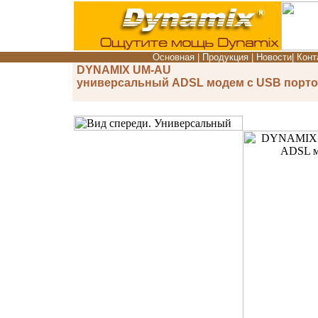
Основная
|
Продукция
|
Новости
|
Конт
DYNAMIX UM-AU
универсальный ADSL модем с USB порт