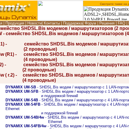
Смотрите также на 
ая
|
Продукция
|
Новости
|
Контакты
|
Поддержка
|
Форум
|
Решения
|
FAQ
|
мейство SHDSL.Bis модемов / маршрутизаторов (2 пр
 - семейство SHDSL.Bis модемов / маршрутизаторов (
1) - семейство SHDSL.Bis модемов / маршрутизатор
оводные)
 (R1) - семейство SHDSL.Bis модемов / маршрутизатор
оводные)
.2) - семейство SHDSL.Bis модемов / маршрутизатор
оводные)
 ( r.2) - семейство SHDSL.Bis модемов / маршрутизатор
оводные)
DYNAMIX UM-SB
- SHDSL.Bis модем / маршрутизатор с 1 LAN-портом 
DYNAMIX UM-SFB
- SHDSL.Bis модем / маршрутизатор с 1 LAN-порто
и поддержкой firewall
DYNAMIX UM-S4B
- SHDSL.Bis модем / маршрутизатор с 4 LAN-портам
DYNAMIX UM-S4FB
- SHDSL.Bis модем / маршрутизатор с 4 LAN-порт
Ethernet
и поддержкой firewall
DYNAMIX UM-S4B/4w
- SHDSL.Bis модем / маршрутизатор с 4 LAN-по
Ethernet
DYNAMIX UM-S4FB/4w
- SHDSL.Bis модем / маршрутизатор с 4 LAN-