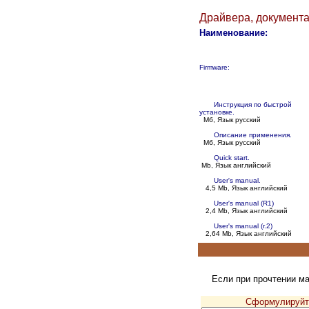
Драйвера, документа
Наименование:
Firmware:
Инструкция по быстрой
установке.
Мб, Язык русский
Описание применения.
Мб, Язык русский
Quick start.
Mb, Язык английский
User's manual.
4,5 Mb, Язык английский
User's manual (R1)
2,4 Mb, Язык английский
User's manual (r.2)
2,64 Mb, Язык английский
Если при прочтении м
Сформулируйте