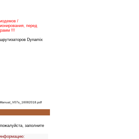
модемов /
ионирования, перед
рамм !!!
ршрутизаторов Dynamix
r Manual_V07s_16082018.pdf
 пожалуйста, заполните
 информацию: