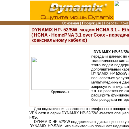
Основная
|
Продукция
|
Новости
|
Конт
DYNAMIX HP- 52/SW
модем HCNA 3.1 - Ethe
( HCNA - HomePNA 3.1 over Coax - переда
коаксиальному кабелю)
DYNAMIX HP-52/SW 
передачи данных по 
телевизионные сигна
этого модем поддерж
дополнительный кабе
DYNAMIX HP-52/SW
пользоваться услуга
мультимедийные данн
запросу» или «мульт
т.п. на расстоянии о
Крупнее-->
расширить функциона
беспроводным интер
Для подключения аналогового телефонного аппарата и
VPN сети в серии DYNAMIX HP-52/SW имеется специал
FXS
.
DYNAMIX HP-52/SW поддерживает дистанционное управ
DYNAMIX HP-52/M, что значительно повышает надежнос