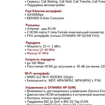
• Сервисы: Call Waiting, Call Hold, Call Transfer, Call Fo
• Поддержка автонастройки
Fast Ethernet интерфейс
• 10/100Mbps
• MDI/MDI-X Auto Crossover
Разъемы
• Ethernet : два RJ-45
• 2 HCNA порта F-типа Female коаксиальный коннектор
•
FXS интерфейс (только DYNAMIX HP-52/SW FXS)
Передача
• Мощность 15 +/- 1 dBm
•
Частота 12~44 MHz
•
Фильтр 47 MHz
Скорость передачи
• до 192 Mbps
• Расстояние HCNA до затухания в 65 dB (не менее 12
Wi-Fi интерфейс
•
MIMO 2x2 Wi-Fi IEEE802.11b/g/n
•
Безопасность: WEP, WPA/WPA2, WPA/WPA2 с PSK
Управление (с
DYNAMIX HP-52/M
)
• Возможность дистанционного управления (Service Ena
• Диагностика HCNA интерфейса и встроенный анализа
•
Контроль полосы пропускания
• Поддержка 802.1p QoS и 802.1Q Tag VLAN