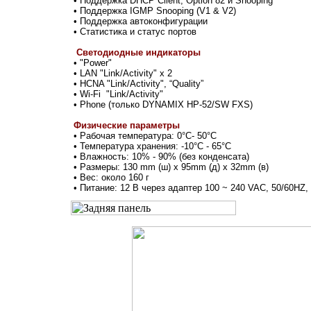
• Поддержка DHCP Client, Option 82 и Snooping
•
Поддержка
IGMP Snooping (V1 & V2)
•
Поддержка автоконфигурации
• Статистика и статус портов
Светодиодные индикаторы
• "Power"
• LAN "Link/Activity" x 2
• HCNA "Link/Activity", “Quality”
• Wi-Fi "Link/Activity"
• Phone (
только DYNAMIX HP-52/SW FXS
)
Физические параметры
• Рабочая температура: 0°C- 50°C
• Температура хранения: -10°C - 65°C
• Влажность: 10% - 90% (без конденсата)
• Размеры: 130 mm (ш) x 95mm (д) x 32mm (в)
• Вес: около 160 г
• Питание: 12 В через адаптер 100 ~ 240 VAC, 50/60H