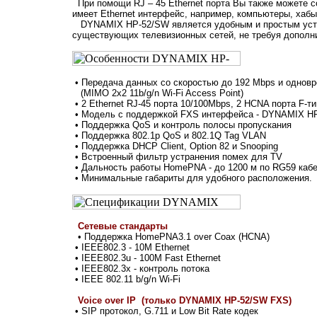
При помощи RJ – 45 Ethernet порта Вы также можете 
имеет Ethernet интерфейс, например, компьютеры, хабы, 
DYNAMIX HP-52/SW является удобным и простым устр
существующих телевизионных сетей, не требуя дополн
• Передача данных со скоростью до 192 Mbps и одновр
(MIMO 2x2 11b/g/n Wi-Fi Access Point)
• 2 Ethernet RJ-45 порта 10/100Mbps, 2 HCNA порта F-
• Модель с поддержкой FXS интерфейса - DYNAMIX H
• Поддержка QoS и контроль полосы пропускания
• Поддержка 802.1p QoS и 802.1Q Tag VLAN
• Поддержка DHCP Client, Option 82 и Snooping
• Встроенный фильтр устранения помех для TV
• Дальность работы HomePNA - до 1200 м по RG59 каб
• Минимальные габариты для удобного расположения.
Сетевые стандарты
• Поддержка HomePNA3.1 over Coax (HCNA)
• IEEE802.3 - 10M Ethernet
• IEEE802.3u - 100M Fast Ethernet
• IEEE802.3x - контроль потока
• IEEE 802.11 b/g/n Wi-Fi
Voice over IP (только DYNAMIX HP-52/SW FXS)
•
SIP протокол, G.711 и Low Bit Rate кодек