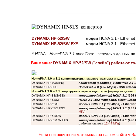
DYNAMIX HP-52/SW
модем HCNA 3.1 - Ethernet
DYNAMIX HP-52/SW FXS
модем HCNA 3.1 - Ethernet
*
HCNA - HomePNA 3.1 over Coax
- передача данных по
Внимание:
DYNAMIX HP-52/SW ("слейв") работают то
HomePNA 3.0 и 3.1 концентраторы, маршрутизаторы и адаптеры (
DYNAMIX HP-30/S(FE)
Конвертор (адаптер) HomePNA 3.1 (1
DYNAMIX HP-30U
HomePNA 3.0 (128 Mbps) - USB адап
HomeCNA 3.0 и 3.1 маршрутизаторы и адаптеры (
передача данных 
DYNAMIX HP-33/S(GE)
конвертор (адаптер) HCNA 3.1 (256 
DYNAMIX HP-52/M
HCNA 3.1 (192 Mbps) MDU мост (мас
DYNAMIX HP-52/S
модем HCNA 3.1 (192 Mbps) - Etherne
DYNAMIX HP-52/S FXS
конвертор (адаптер) HCNA 3.1 (192 
МГц
)
DYNAMIX HP-52/SW
модем HCNA 3.1 (192 Mbps) - Ethernet
DYNAMIX HP-52/SW FXS
конвертор (адаптер) HCNA 3.1 (192 M
рабочая частота
12-44 МГц
)
Если при прочтении материала на нашем сайте у В